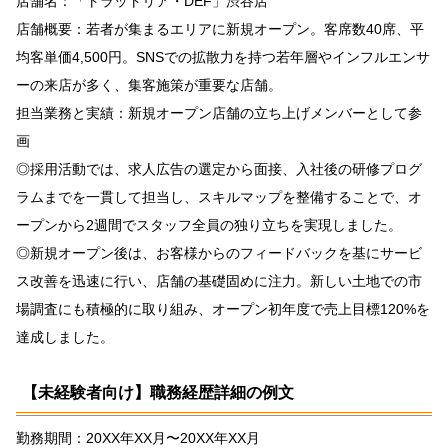
店舗名：「トラットリア・DEF」渋谷店
店舗概要：若者が集まるエリアに新規オープン。客席数40席、平
均客単価4,500円。SNSでの拡散力を持つ若年層やインフルエンサ
ーの来店が多く、集客施策が重要な店舗。
担当業務と実績：新規オープン店舗の立ち上げメンバーとして参
画
◎採用活動では、求人広告の選定から面接、入社後の研修プログ
ラムまでを一貫して担当し、スキルマップを整備することで、オ
ープンから2週間でスタッフ全員の独り立ちを実現しました。
◎新規オープン後は、お客様からのフィードバックを基にサービ
ス改善を迅速に行い、店舗の基礎固めに注力。新しい土地での市
場調査にも積極的に取り組み、オープン初年度で売上目標120%を
達成しました。
【未経験者向け】職務経歴詳細の例文
勤務期間：20XX年XX月〜20XX年XX月