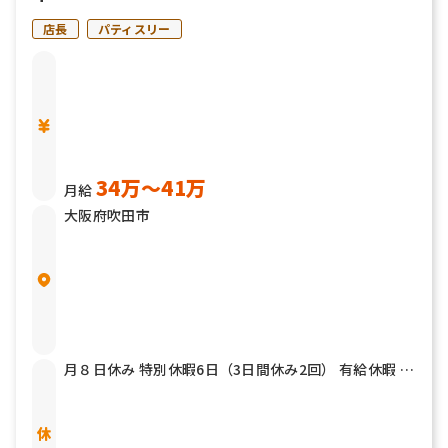
店長
パティスリー
34万〜41万
月給
大阪府吹田市
月８日休み 特別休暇6日（3日間休み2回） 有給休暇 慶
弔休暇 育児休暇（女性100％・男性60％）