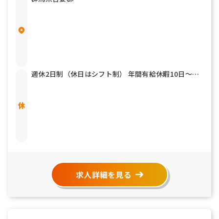
週休2日制（休日はシフト制） 年間有給休暇10日～
（下限日数は、入社半年経過後の付与日数となりま
す） 年間休日日数110日 ■休み；シフト制です。 ■そ
の他：年次有給休暇、慶弔休暇（特別休暇）、育児介
護休暇等
求人詳細を見る