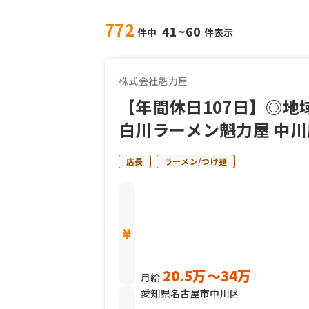
772
41~60
件中
件表示
株式会社魁力屋
【年間休日107日】◎
白川ラーメン魁力屋 中
店長
ラーメン/つけ麺
20.5万〜34万
月給
愛知県名古屋市中川区