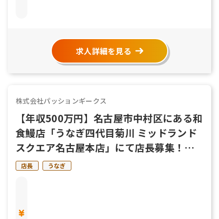
求人詳細を見る
株式会社パッションギークス
【年収500万円】名古屋市中村区にある和
食鰻店「うなぎ四代目菊川 ミッドランド
スクエア名古屋本店」にて店長募集！社
宅あり◎
店長
うなぎ