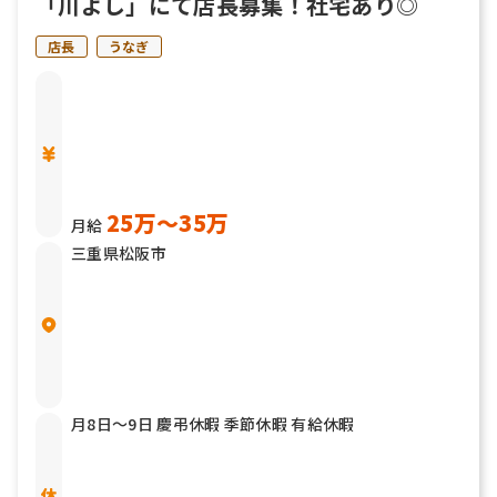
「川よし」にて店長募集！社宅あり◎
店長
うなぎ
25万〜35万
月給
三重県松阪市
月8日〜9日 慶弔休暇 季節休暇 有給休暇