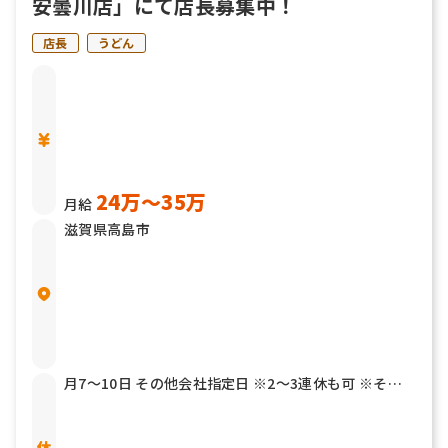
安曇川店」にて店長募集中！
店長
うどん
24万〜35万
月給
滋賀県高島市
月7～10日 その他会社指定日 ※2～3連休も可 ※その
他年2回7連休以上を取得できる「連続休暇取得制度」
もあります 有給休暇 結婚休暇／5日 産前産後休暇 育児
介護休暇 リフレッシュ休暇