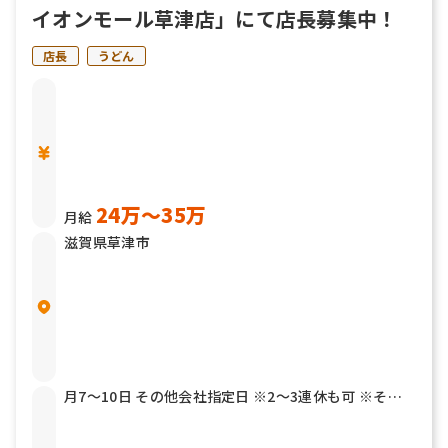
イオンモール草津店」にて店長募集中！
店長
うどん
24万〜35万
月給
滋賀県草津市
月7～10日 その他会社指定日 ※2～3連休も可 ※その
他年2回7連休以上を取得できる「連続休暇取得制度」
もあります 有給休暇 結婚休暇／5日 産前産後休暇 育児