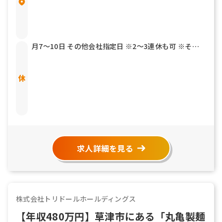
月7～10日 その他会社指定日 ※2～3連休も可 ※その
他年2回7連休以上を取得できる「連続休暇取得制度」
もあります 有給休暇 結婚休暇／5日 産前産後休暇 育児
介護休暇 リフレッシュ休暇
求人詳細を見る
株式会社トリドールホールディングス
【年収480万円】草津市にある「丸亀製麺