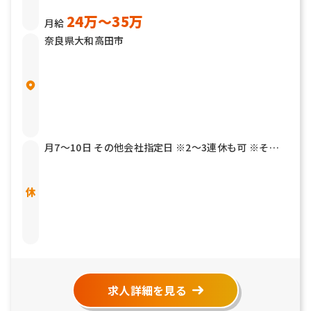
24万〜35万
月給
奈良県大和高田市
月7～10日 その他会社指定日 ※2～3連休も可 ※その
他年2回7連休以上を取得できる「連続休暇取得制度」
もあります 有給休暇 結婚休暇／5日 産前産後休暇 育児
介護休暇 リフレッシュ休暇
求人詳細を見る