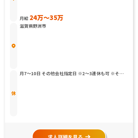
24万〜35万
月給
滋賀県野洲市
月7～10日 その他会社指定日 ※2～3連休も可 ※その
他年2回7連休以上を取得できる「連続休暇取得制度」
もあります 有給休暇 結婚休暇／5日 産前産後休暇 育児
介護休暇 リフレッシュ休暇
求人詳細を見る