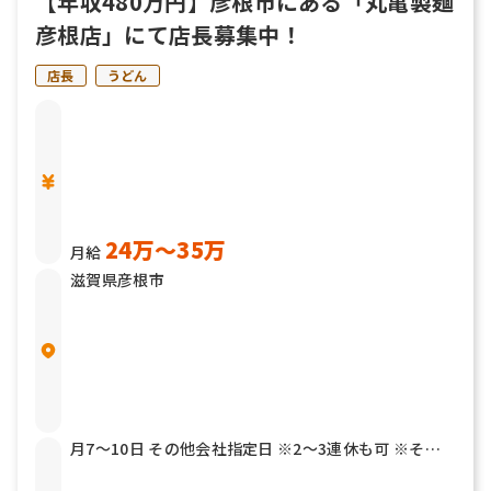
【年収480万円】彦根市にある「丸亀製麺
彦根店」にて店長募集中！
店長
うどん
24万〜35万
月給
滋賀県彦根市
月7～10日 その他会社指定日 ※2～3連休も可 ※その
他年2回7連休以上を取得できる「連続休暇取得制度」