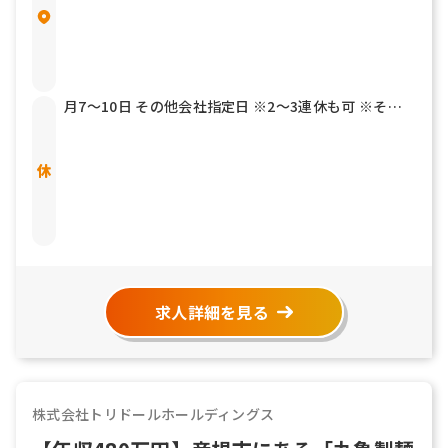
月7～10日 その他会社指定日 ※2～3連休も可 ※その
他年2回7連休以上を取得できる「連続休暇取得制度」
もあります 有給休暇 結婚休暇／5日 産前産後休暇 育児
介護休暇 リフレッシュ休暇
求人詳細を見る
株式会社トリドールホールディングス