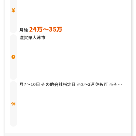
24万〜35万
月給
滋賀県大津市
月7～10日 その他会社指定日 ※2～3連休も可 ※その
他年2回7連休以上を取得できる「連続休暇取得制度」
もあります 有給休暇 結婚休暇／5日 産前産後休暇 育児
介護休暇 リフレッシュ休暇