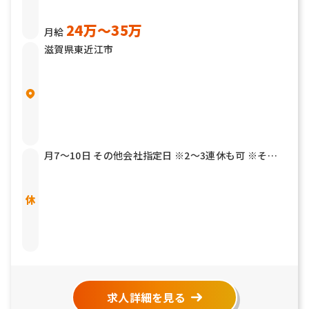
24万〜35万
月給
滋賀県東近江市
月7～10日 その他会社指定日 ※2～3連休も可 ※その
他年2回7連休以上を取得できる「連続休暇取得制度」
もあります 有給休暇 結婚休暇／5日 産前産後休暇 育児
介護休暇 リフレッシュ休暇
求人詳細を見る