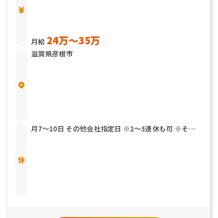
24万〜35万
月給
滋賀県彦根市
月7～10日 その他会社指定日 ※2～3連休も可 ※その
他年2回7連休以上を取得できる「連続休暇取得制度」
もあります 有給休暇 結婚休暇／5日 産前産後休暇 育児
介護休暇 リフレッシュ休暇