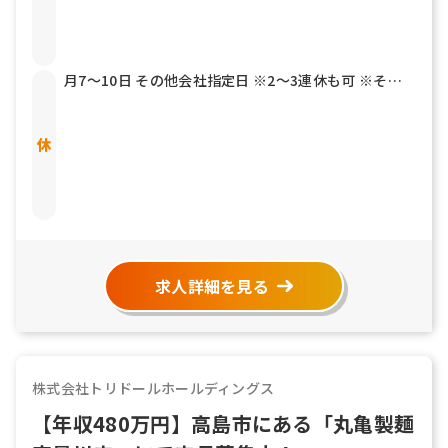
月7～10日 その他会社指定日 ※2～3連休も可 ※その
他年2回7連休以上を取得できる「連続休暇取得制度」
もあります 有給休暇 結婚休暇／5日 産前産後休暇 育児
介護休暇 リフレッシュ休暇
求人詳細を見る
株式会社トリドールホールディングス
【年収480万円】高島市にある「丸亀製麺