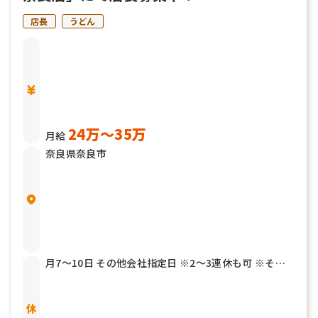
店長
うどん
24万〜35万
月給
奈良県奈良市
月7～10日 その他会社指定日 ※2～3連休も可 ※その
他年2回7連休以上を取得できる「連続休暇取得制度」
もあります 有給休暇 結婚休暇／5日 産前産後休暇 育児
介護休暇 リフレッシュ休暇