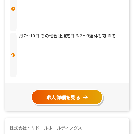
月7～10日 その他会社指定日 ※2～3連休も可 ※その
他年2回7連休以上を取得できる「連続休暇取得制度」
もあります 有給休暇 結婚休暇／5日 産前産後休暇 育児
介護休暇 リフレッシュ休暇
求人詳細を見る
株式会社トリドールホールディングス