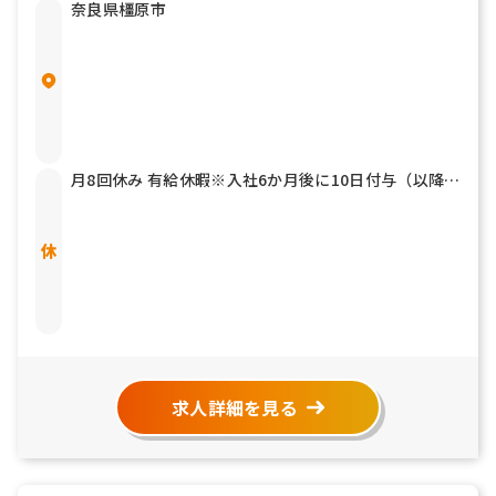
奈良県橿原市
月8回休み 有給休暇※入社6か月後に10日付与（以降、
労働基準法の規定に従い付与） 慶事休暇 弔事休暇 産
前産後休業 育児休業
求人詳細を見る