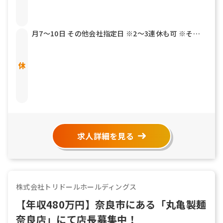
月7～10日 その他会社指定日 ※2～3連休も可 ※その
他年2回7連休以上を取得できる「連続休暇取得制度」
もあります 有給休暇 結婚休暇／5日 産前産後休暇 育児
介護休暇 リフレッシュ休暇
求人詳細を見る
株式会社トリドールホールディングス
【年収480万円】奈良市にある「丸亀製麺
奈良店」にて店長募集中！