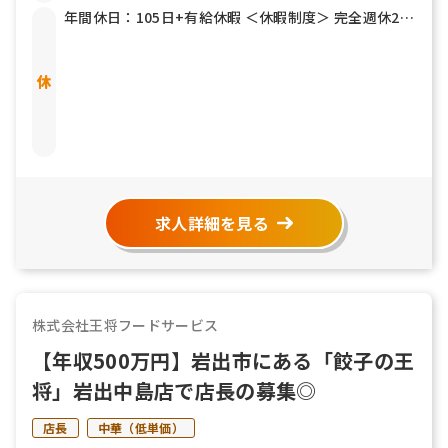
年間休日：105日+有給休暇 ＜休暇制度＞ 完全週休2日
制 有給休暇（平均8日取得、有給取得率98％） ※連休
取得可 元日公休 ※12/31は商業施設店舗以外公休 誕生
日休暇 慶弔休暇 産休・育休・介護・生理・子の看護
求人詳細を見る
株式会社王将フードサービス
【年収500万円】岩出市にある「餃子の王
将」岩出中島店で店長の募集◎
店長
中華（低単価）