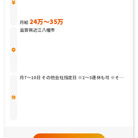
24万〜35万
月給
滋賀県近江八幡市
月7～10日 その他会社指定日 ※2～3連休も可 ※その
他年2回7連休以上を取得できる「連続休暇取得制度」
もあります 有給休暇 結婚休暇／5日 産前産後休暇 育児
介護休暇 リフレッシュ休暇