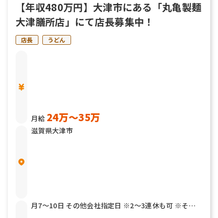
【年収480万円】大津市にある「丸亀製麺
大津膳所店」にて店長募集中！
店長
うどん
24万〜35万
月給
滋賀県大津市
月7～10日 その他会社指定日 ※2～3連休も可 ※その
他年2回7連休以上を取得できる「連続休暇取得制度」