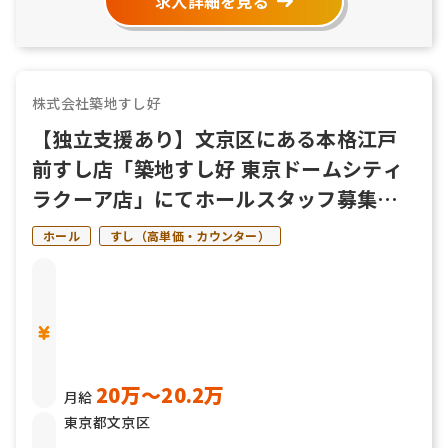
求人詳細を見る
株式会社築地すし好
【独立支援あり】文京区にある本格江戸
前すし店「築地すし好 東京ドームシティ
ラクーア店」にてホールスタッフ募集
中！
ホール
すし（高単価・カウンター）
20万〜20.2万
月給
東京都文京区