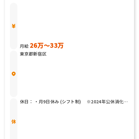
26万〜33万
月給
東京都新宿区
休日： ・月9日休み (シフト制) ※2024年公休消化率
99.8％ 休暇： ・夏季休暇 2日(4/1〜10/31迄に2日間取
得) ・年末年始休暇（12/31～1/3） ※有給休暇の計
画的付与制度使用 ・有給休暇（初年度は入社半年後に
10日間付与） ・慶弔休暇 ・結婚休暇 ・出産休暇