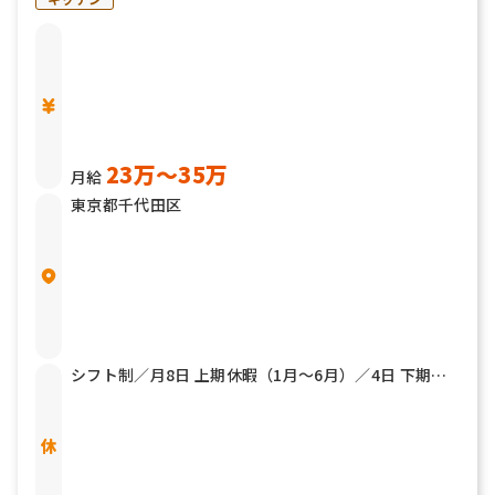
23万〜35万
月給
東京都千代田区
シフト制／月8日 上期休暇（1月～6月）／4日 下期休
暇（7月～12月）／4日 アニバーサリー休暇／年1回 有
給休暇 慶弔休暇 産前産後休暇 育児休暇（取得＆復職
実績あり。今年も5人が復職しました）