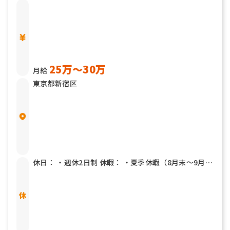
25万〜30万
月給
東京都新宿区
休日： ・週休2日制 休暇： ・夏季休暇（8月末〜9月中
旬） ・冬季休暇（1月中旬〜2月上旬） ・有給休暇 ・
産前産後休暇（取得実績あり） ・育児休暇（取得実績
あり） ・5日以上の連続休暇取得可