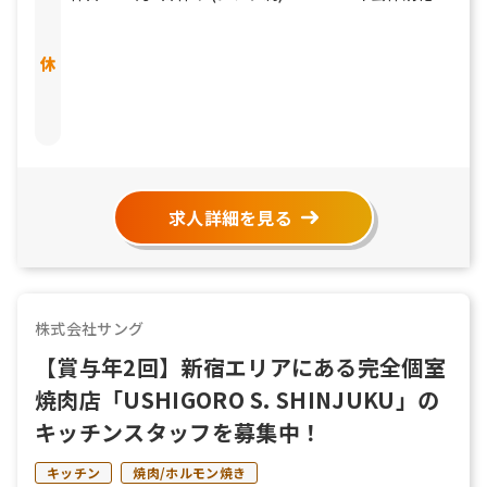
99.8％ 休暇： ・夏季休暇 2日(4/1〜10/31迄に2日間取
得) ・年末年始休暇（12/31～1/3） ※有給休暇の計
画的付与制度使用 ・有給休暇（初年度は入社半年後に
10日間付与） ・慶弔休暇 ・結婚休暇 ・出産休暇
求人詳細を見る
株式会社サング
【賞与年2回】新宿エリアにある完全個室
焼肉店「USHIGORO S. SHINJUKU」の
キッチンスタッフを募集中！
キッチン
焼肉/ホルモン焼き