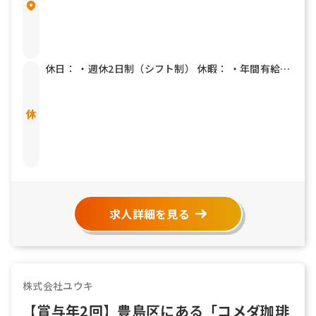
休日： ・週休2日制（シフト制） 休暇： ・年間有給休
暇10日～20日（下限日数は、入社直後の付与日数とな
ります） ・四季休暇（夏３日間/冬３日間） ・慶弔休
暇 等
求人詳細を見る
株式会社ユウキ
【賞与年2回】豊島区にある「コメダ珈琲