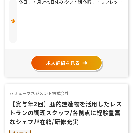
休日： ・月8〜9日休み-シフト制 休暇： ・リフレッシ
ュ休暇 ・出産・育児・介護休暇制度 ・慶弔休暇 ・有
給休暇（10日〜20日）※入社から半年後に10日付与
※年間休日数はグループ会社のものに準拠していま
す。
求人詳細を見る
バリューマネジメント株式会社
【賞与年2回】歴的建造物を活用したレス
トランの調理スタッフ/各拠点に経験豊富
なシェフが在籍/研修充実
キッチン