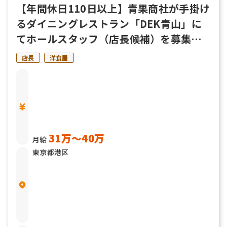
【年間休日110日以上】青果商社が手掛け
るダイニングレストラン「DEK青山」に
てホールスタッフ（店長候補）を募集
中！
店長
洋食屋
31万〜40万
月給
東京都港区