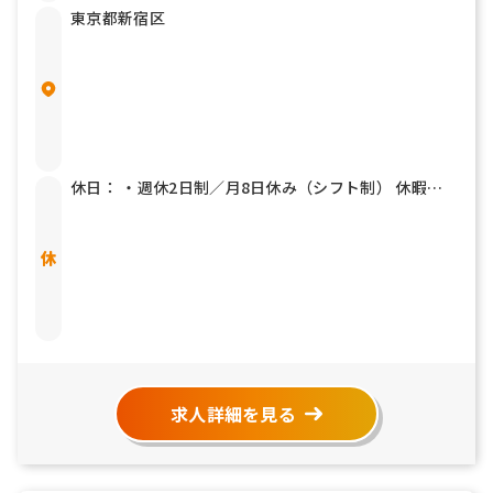
東京都新宿区
休日： ・週休2日制／月8日休み（シフト制） 休暇：
・夏季休暇（3~5日） ・年末年始休暇（6日） ・GW休
暇 ・有給休暇 ・慶弔休暇 ・結婚休暇 ・産休／育休制
度（取得・復職実績あり） ・出産休暇（2日：奥さん
が出産される際に、旦那さんも休暇をとれる制度）
求人詳細を見る