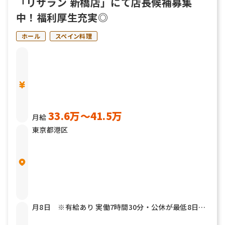
「リザラン 新橋店」にて店長候補募集
中！福利厚生充実◎
ホール
スペイン料理
33.6万〜41.5万
月給
東京都港区
月8日 ※有給あり 実働7時間30分・公休が最低8日あ
ります。 有給休暇は最低年5回全社員消化しておりま