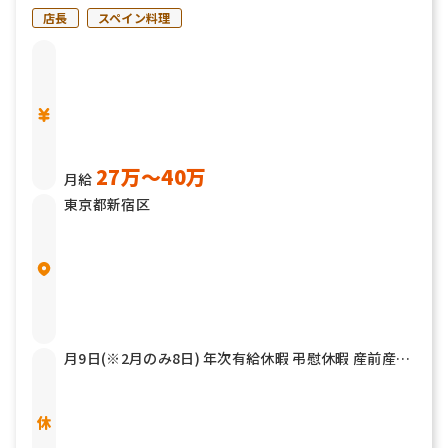
店長
スペイン料理
27万〜40万
月給
東京都新宿区
月9日(※2月のみ8日) 年次有給休暇 弔慰休暇 産前産後
休暇 育児休暇 介護休暇 他