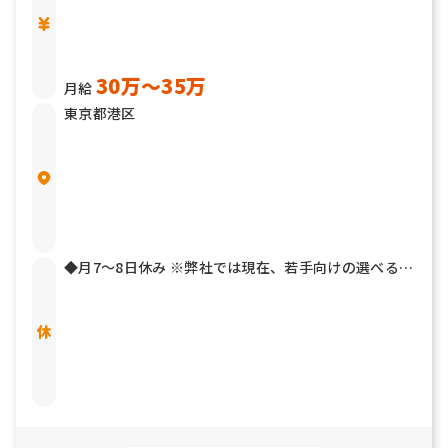
30万〜35万
月給
東京都港区
◆月7～8日休み ※弊社では現在、若手向けの選べる新
しい働き方を作っており、「週休2日」「週休3日」も
ご相談可能です。 ・夏季休暇（3日） ・冬季休暇（3
日） ・有給休暇（入社半年後10日付与） ・慶弔休暇
・結婚休暇 ・産休、育休(取得実績あり)