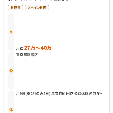
料理長
スペイン料理
27万〜40万
月給
東京都新宿区
月9日(※2月のみ8日) 年次有給休暇 弔慰休暇 産前産後
休暇 育児休暇 介護休暇 他