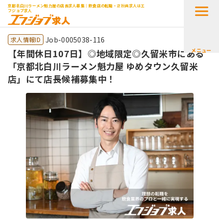
京都北白川ラーメン魁力屋の店長求人募集｜飲食店の転職・正社員求人はエ
フジョブ求人
Job-0005038-116
求人情報ID
メニュー
【年間休日107日】◎地域限定◎久留米市にある
「京都北白川ラーメン魁力屋 ゆめタウン久留米
店」にて店長候補募集中！