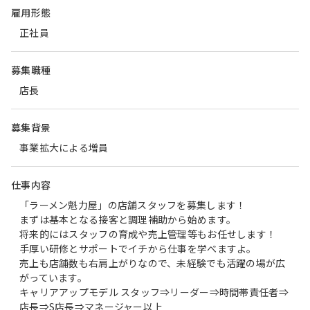
雇用形態
正社員
募集職種
店長
募集背景
事業拡大による増員
仕事内容
「ラーメン魁力屋」の店舗スタッフを募集します！
まずは基本となる接客と調理補助から始めます。
将来的にはスタッフの育成や売上管理等もお任せします！
手厚い研修とサポートでイチから仕事を学べますよ。
売上も店舗数も右肩上がりなので、未経験でも活躍の場が広
がっています。
キャリアアップモデル スタッフ⇒リーダー⇒時間帯責任者⇒
店長⇒S店長⇒マネージャー以上