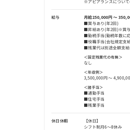
※アピアランスについて
給与
月給250,000円 〜 350,
■賞与あり(年2回)
■昇給あり(年2回)※
■勤続手当(勤続年数に応
■役職手当(会社規定支給
■残業代は別途全額支給
＜固定残業代の有無＞
なし
＜年収例＞
3,500,000円 〜 4,900,0
＜諸手当＞
■通勤手当
■住宅手当
■残業手当
休日休暇
【休日】
シフト制月6～8休み