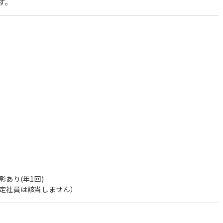
す。
＞
あり(年1回)
定社員は該当しません）