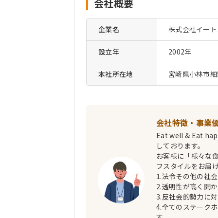
会社概要
企業名
株式会社イート
設立年
2002年
本社所在地
宮崎県小林市細野
会社特徴・事業
Eat well & 
しております。
お客様に「様々な
フスタイルをお届
1.法令その他の社
2.透明性が高く開
3.反社会的勢力に
4.全てのステーク
す。