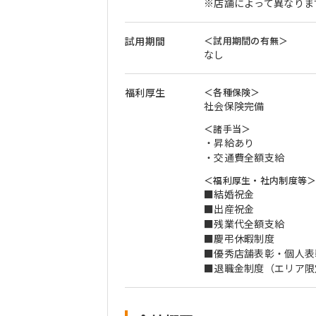
※店舗によって異なりま
試用期間
＜試用期間の有無＞
なし
福利厚生
＜各種保険＞
社会保険完備
＜諸手当＞
・昇給あり
・交通費全額支給
＜福利厚生・社内制度等
■結婚祝金
■出産祝金
■残業代全額支給
■慶弔休暇制度
■優秀店舗表彰・個人表彰
■退職金制度（エリア限