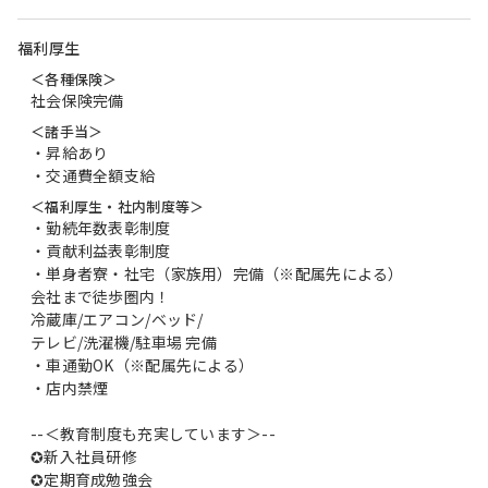
福利厚生
＜各種保険＞
社会保険完備
＜諸手当＞
・昇給あり
・交通費全額支給
＜福利厚生・社内制度等＞
・勤続年数表彰制度
・貢献利益表彰制度
・単身者寮・社宅（家族用）完備（※配属先による）
会社まで徒歩圏内！
冷蔵庫/エアコン/ベッド/
テレビ/洗濯機/駐車場 完備
・車通勤OK（※配属先による）
・店内禁煙
--＜教育制度も充実しています＞--
✪新入社員研修
✪定期育成勉強会