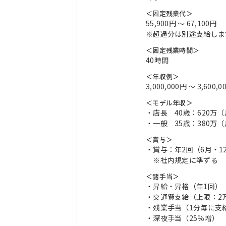
＜固定残業代＞
55,900円 〜 67,100円
※超過分は別途支給しま
＜固定残業時間＞
40時間
＜年収例＞
3,000,000円 〜 3,600,0
＜モデル年収＞
・店長 40歳：620万
・一般 35歳：380万
＜賞与＞
・賞与：年2回（6月・1
※社内規定に準ずる
＜諸手当＞
・昇給・昇格（年1回）
・交通費支給（上限：2
・残業手当（1分毎に支
・深夜手当（25％増）