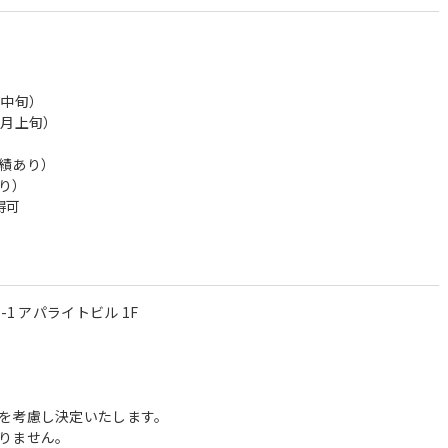
月中旬）
2月上旬）
績あり）
り）
得可
-1 アパライトビル 1F
を考慮し決定いたします。
りません。