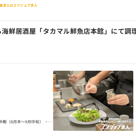
員求人はエフジョブ求人
る海鮮居酒屋「タカマル鮮魚店本館」にて調
季休暇（8月末〜9月中旬） ・冬
有給休暇 ・産前産後休暇（取得
あり） ・5日以上の連続休暇