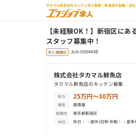
タカマル鮮魚店のキッチン求人募集｜飲食店の転職・正社
【未経験OK！】新宿区にあ
スタッフ募集中！
Job-0004498
求人情報ID
株式会社タカマル鮮魚店
タカマル鮮魚店のキッチン募集
25万円〜30万円
給与
居酒屋
業態
東京都新宿区
勤務地
休日： ・週休2日制 休暇： ・夏
休日
季休暇（1月中旬〜2月上旬） ・
実績あり） ・育児休暇（取得実績