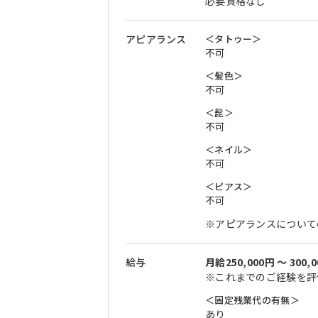
必要資格なし
アピアランス
＜タトゥー＞
不可
＜髪色＞
不可
＜髭＞
不可
＜ネイル＞
不可
＜ピアス＞
不可
※アピアランスについて
給与
月給250,000円 〜 300,
※これまでのご経験を評
＜固定残業代の有無＞
あり