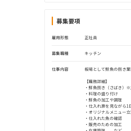
取得可
募集要項
雇用形態
正社員
募集職種
キッチン
仕事内容
板場として鮮魚の捌き業
【職務詳細】
・鮮魚捌き（さばき）※
・料理の盛り付け
・鮮魚の加工や調理
・仕入れ票を見ながら1
・オリジナルメニュー立
・仕入れた魚の確認
・販売のための加工
・在庫管理 など