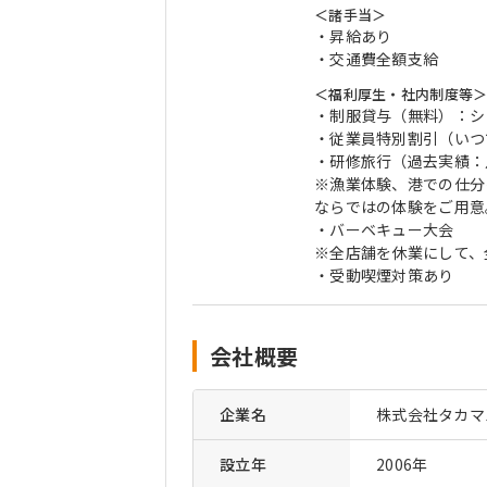
＜諸手当＞
・昇給あり
・交通費全額支給
＜福利厚生・社内制度等
・制服貸与（無料）：シ
・従業員特別割引（いつで
・研修旅行（過去実績：
※漁業体験、港での仕分
ならではの体験をご用意
・バーベキュー大会
※全店舗を休業にして、
・受動喫煙対策あり
会社概要
企業名
株式会社タカマ
設立年
2006年