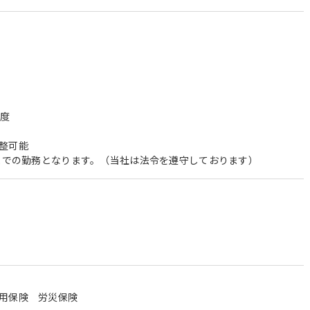
）
程度
整可能
時までの勤務となります。（当社は法令を遵守しております）
用保険 労災保険