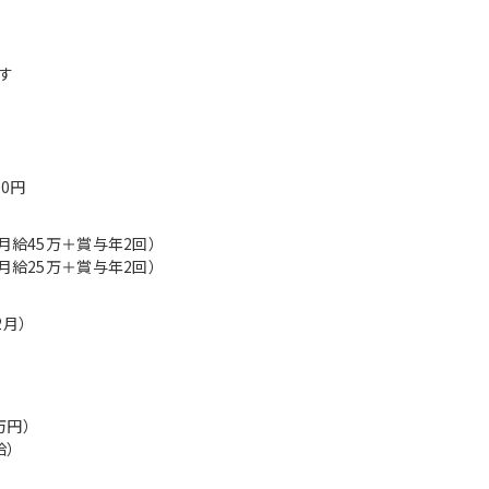
す
00円
（月給45万＋賞与年2回）
（月給25万＋賞与年2回）
2月）
万円）
給）