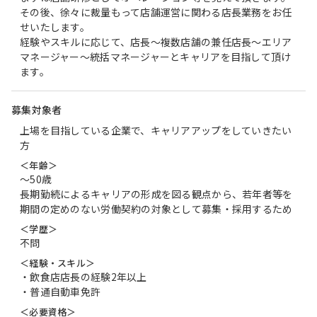
その後、徐々に裁量もって店舗運営に関わる店長業務をお任
せいたします。
経験やスキルに応じて、店長～複数店舗の兼任店長～エリア
マネージャー～統括マネージャーとキャリアを目指して頂け
ます。
募集対象者
上場を目指している企業で、キャリアアップをしていきたい
方
＜年齢＞
〜50歳
長期勤続によるキャリアの形成を図る観点から、若年者等を
期間の定めのない労働契約の対象として募集・採用するため
＜学歴＞
不問
＜経験・スキル＞
・飲食店店長の経験2年以上
・普通自動車免許
＜必要資格＞