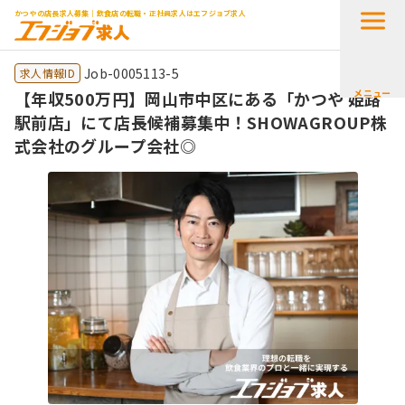
かつやの店長求人募集｜飲食店の転職・正社員求人はエフジョブ求人
Job-0005113-5
求人情報ID
メニュー
【年収500万円】岡山市中区にある「かつや 姫路
駅前店」にて店長候補募集中！SHOWAGROUP株
式会社のグループ会社◎