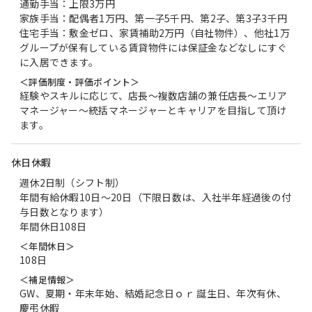
通勤手当：上限3万円
家族手当：配偶者1万円、第一子5千円、第2子、第3子3千円
住宅手当：敷金ゼロ、家賃補助2万円（自社物件）、他社1万
グループが保有している賃貸物件には保証金などなしにすぐ
に入居できます。
＜評価制度・評価ポイント＞
経験やスキルに応じて、店長～複数店舗の兼任店長～エリア
マネージャー～統括マネージャーとキャリアを目指して頂け
ます。
休日休暇
週休2日制（シフト制）
年間有給休暇10日～20日（下限日数は、入社半年経過後の付
与日数となります）
年間休日108日
＜年間休日＞
108日
＜補足情報＞
GW、夏期・年末年始、結婚記念日ｏｒ 誕生日、年次有休、
慶弔休暇