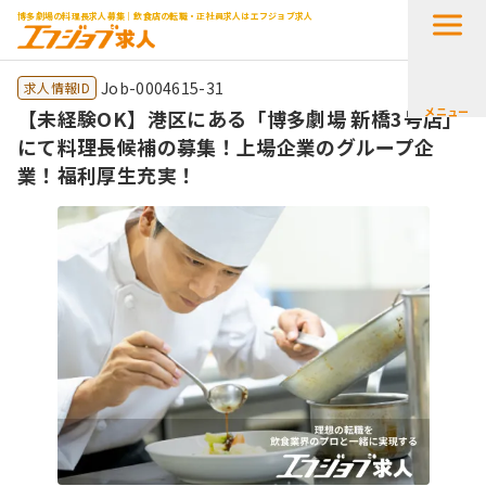
博多劇場の料理長求人募集｜飲食店の転職・正社員求人はエフジョブ求人
Job-0004615-31
求人情報ID
メニュー
【未経験OK】港区にある「博多劇場 新橋3号店」
にて料理長候補の募集！上場企業のグループ企
業！福利厚生充実！