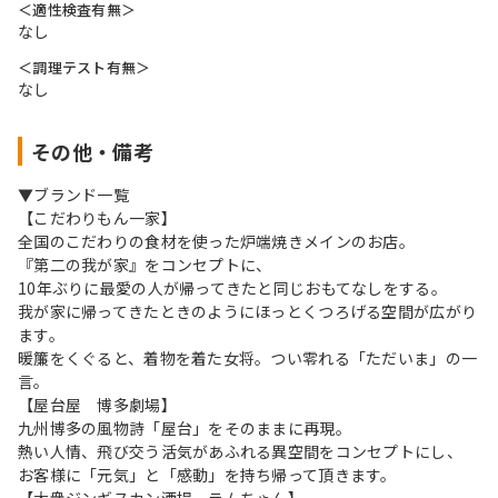
＜適性検査有無＞
なし
＜調理テスト有無＞
なし
その他・備考
▼ブランド一覧
【こだわりもん一家】
全国のこだわりの食材を使った炉端焼きメインのお店。
『第二の我が家』をコンセプトに、
10年ぶりに最愛の人が帰ってきたと同じおもてなしをする。
我が家に帰ってきたときのようにほっとくつろげる空間が広がり
ます。
暖簾をくぐると、着物を着た女将。つい零れる「ただいま」の一
言。
【屋台屋 博多劇場】
九州博多の風物詩「屋台」をそのままに再現。
熱い人情、飛び交う活気があふれる異空間をコンセプトにし、
お客様に「元気」と「感動」を持ち帰って頂きます。