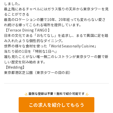
しました。
最上階にあるチャペルにはガラス張りの天井から東京タワーを見
ることができる
最高のロケーションの麓で10年、20年経っても変わらない愛さ
れ続ける帰ってこられる場所を提供しています。
【Terrace Dining TANGO 】
日本の文化である「おもてなし」を追求し、まるで異国に足を踏
み入れたような個性的なダイニング。
世界の様々な食材を使った「World Seasonally Cuisine」
当たり前の1日を「特別な1日へ」
誰も見たことがない唯一無二のレストランが東京タワーの麓で新
しい歴史を刻み始めます。
【Wedding】
東京都港区芝公園（東京タワーの目の前）
面倒な登録は不要！無料で紹介可能です
この求人を紹介してもらう