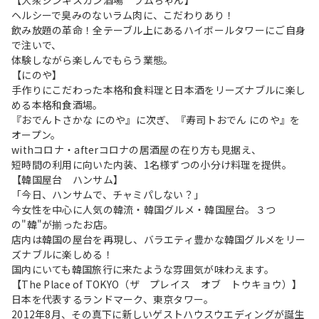
【大衆ジンギスカン酒場 ラムちゃん】
ヘルシーで臭みのないラム肉に、こだわりあり！
飲み放題の革命！全テーブル上にあるハイボールタワーにご自身
で注いで、
体験しながら楽しんでもらう業態。
【にのや】
手作りにこだわった本格和食料理と日本酒をリーズナブルに楽し
める本格和食酒場。
『おでんトさかな にのや』に次ぎ、『寿司トおでん にのや』を
オープン。
withコロナ・afterコロナの居酒屋の在り方も見据え、
短時間の利用に向いた内装、1名様ずつの小分け料理を提供。
【韓国屋台 ハンサム】
「今日、ハンサムで、チャミパしない？」
今女性を中心に人気の韓流・韓国グルメ・韓国屋台。３つ
の"韓"が揃ったお店。
店内は韓国の屋台を再現し、バラエティ豊かな韓国グルメをリー
ズナブルに楽しめる！
国内にいても韓国旅行に来たような雰囲気が味わえます。
【The Place of TOKYO（ザ プレイス オブ トウキョウ）】
日本を代表するランドマーク、東京タワー。
2012年8月、その真下に新しいゲストハウスウエディングが誕生