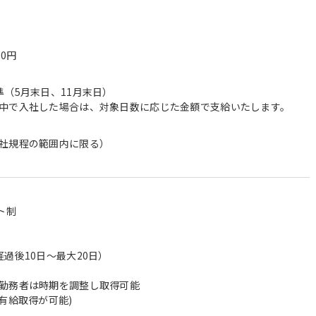
00円
準（5月末日、11月末日）
中で入社した場合は、対象日数に応じた金額で支給いたします。
社規程の範囲内に限る）
ト制
過後10日～最大20日）
勤務者は時期を調整し取得可能
有給取得が可能)