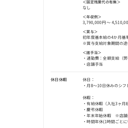
＜固定残業代の有無＞
なし
＜年収例＞
3,790,000円 〜 4,510,0
＜賞与＞
初年度基本給の4か月基
※賞与支給対象期間の途
＜諸手当＞
・通勤費：全額支給（弊
・店舗手当
休日休暇
休日：
・月8～10日休みのシフ
休暇：
・有給休暇（入社3ヶ月経
・慶弔休暇
・年末年始休暇 ※店舗
・時間年休(1時間ごとに