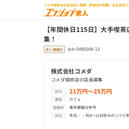
コメダ珈琲店の店長求人募集｜飲食店の転職・正社員求人
【年間休日115日】大手喫
集！
Job-0000269-13
求人情報ID
株式会社コメダ
コメダ珈琲店の店長募集
21万円〜25万円
給与
カフェ
業態
東京都国分寺市
勤務地
休日： ・月8～10日休みのシフト制 休暇： ・有給休暇（入
休日
ヶ月経過後10日～最大20日） ・
舗勤務者は時期を調整し取得可能 