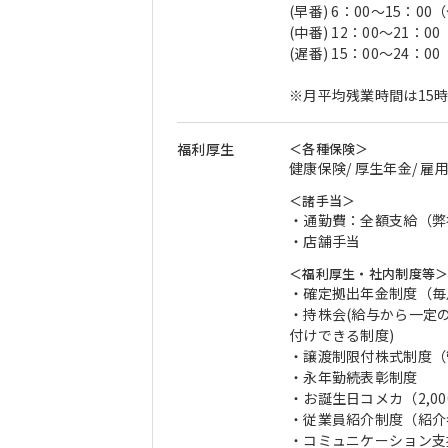
(早番) 6：00～15：0
(中番) 12：00～21：
(遅番) 15：00～24：
※月平均残業時間は15
福利厚生
＜各種保険＞
健康保険/ 厚生年金/ 雇
＜諸手当＞
・通勤費：全額支給（弊
・店舗手当
＜福利厚生・社内制度等
・確定拠出年金制度（毎月
・持株会(給与から一定
付けできる制度)
・譲渡制限付株式制度（
・永年勤続表彰制度
・お誕生日コメカ（2,00
・従業員紹介制度（紹介
・コミュニケーション支