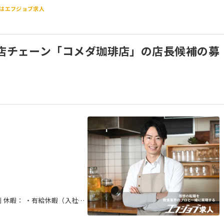
はエフジョブ求人
茶店チェーン「コメダ珈琲店」の店長候補の募
社3
慶弔休暇 ・年末年始休暇 ※店
・時間年休(1時間ごとに有給