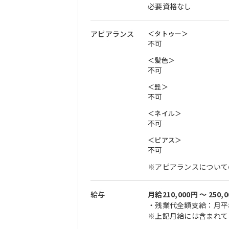
必要資格なし
アピアランス
＜タトゥー＞
不可
＜髪色＞
不可
＜髭＞
不可
＜ネイル＞
不可
＜ピアス＞
不可
※アピアランスについて
給与
月給210,000円 〜 250,
・残業代全額支給：月平均
※上記月給には含まれて