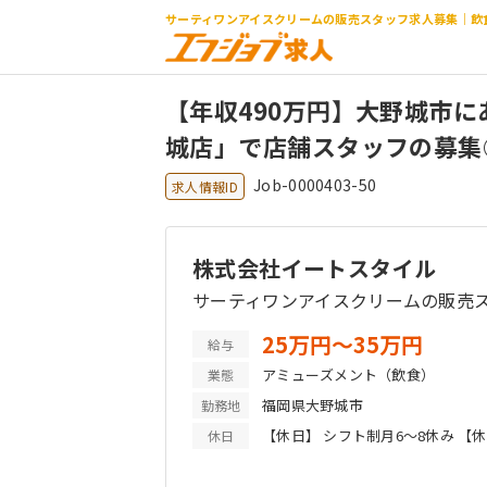
サーティワンアイスクリームの販売スタッフ求人募集｜飲
【年収490万円】大野城市に
城店」で店舗スタッフの募集
Job-0000403-50
求人情報ID
株式会社イートスタイル
サーティワンアイスクリームの販売
25万円〜35万円
給与
アミューズメント（飲食）
業態
福岡県大野城市
勤務地
【休日】 シフト制月6～8休み 【休
休日
休暇 有給休暇