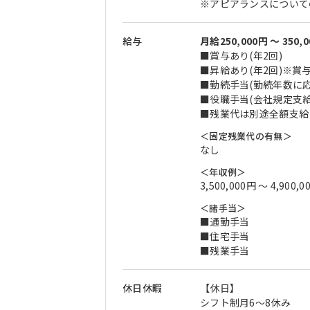
※アピアランスについて
給与
月給250,000円 〜 350,
■賞与あり(年2回)
■昇給あり(年2回)※
■勤続手当(勤続年数に応
■役職手当(会社規定支給
■残業代は別途全額支給
＜固定残業代の有無＞
なし
＜年収例＞
3,500,000円 〜 4,900,0
＜諸手当＞
■通勤手当
■住宅手当
■残業手当
休日休暇
【休日】
シフト制月6～8休み