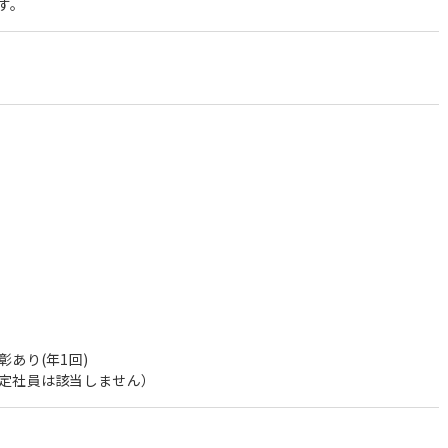
す。
＞
あり(年1回)
定社員は該当しません）