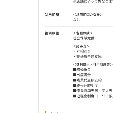
※店舗によって異なりま
試用期間
＜試用期間の有無＞
なし
福利厚生
＜各種保険＞
社会保険完備
＜諸手当＞
・昇給あり
・交通費全額支給
＜福利厚生・社内制度等
■結婚祝金
■出産祝金
■残業代全額支給
■慶弔休暇制度
■優秀店舗表彰・個人表彰
■退職金制度（エリア限