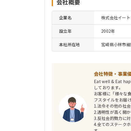
会社概要
企業名
株式会社イート
設立年
2002年
本社所在地
宮崎県小林市細野
会社特徴・事業
Eat well & 
しております。
お客様に「様々な
フスタイルをお届
1.法令その他の社
2.透明性が高く開
3.反社会的勢力に
4.全てのステーク
す。