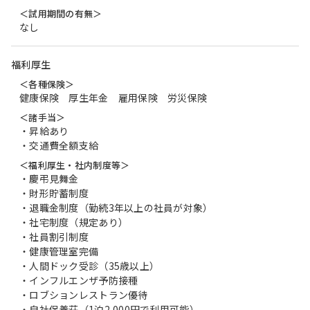
＜試用期間の有無＞
なし
福利厚生
＜各種保険＞
健康保険 厚生年金 雇用保険 労災保険
＜諸手当＞
・昇給あり
・交通費全額支給
＜福利厚生・社内制度等＞
・慶弔見舞金
・財形貯蓄制度
・退職金制度（勤続3年以上の社員が対象）
・社宅制度（規定あり）
・社員割引制度
・健康管理室完備
・人間ドック受診（35歳以上）
・インフルエンザ予防接種
・ロブションレストラン優待
・自社保養荘（1泊2,000円で利用可能）