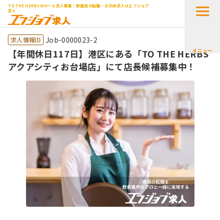
TO THE HERBSのホール求人募集｜飲食店の転職・正社員求人はエフジョブ
求人
Job-0000023-2
求人情報ID
メニュー
【年間休日117日】港区にある「TO THE HERBS
アクアシティお台場店」にて店長候補募集中！