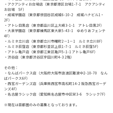
・アクアシティお台場店（東京都港区台場1-7-1 アクアシティ
お台場 5F）
・成城学園店（東京都世田谷区成城6-10-2 成城ハナビル1・
2F）
・アトレ目黒店（東京都品川区上大崎3-1-1 アトレ目黒2F）
・大泉学園店（東京都練馬区東大泉5-43-1 ゆめりあフェンテ
4F）
・ルミネ立川店（東京都立川市曙町2－1－1 ルミネ立川8F）
・ルミネ荻窪店（東京都杉並区上荻1-7-1 ルミネ荻窪5F）
・アトレ亀戸店（東京都江東区亀戸5-1-1 アトレ亀戸6F）
・渋谷店（東京都渋谷区宇田川町4-3 2階）
その他：
・なんばパークス店（大阪府大阪市浪速区難波中2-10-70 なん
ばパークス6F）
・西宮ガーデンズ店（兵庫県西宮市高松町14-2 阪急西宮ガーデ
ンズ4F）
・名古屋ラシック店（愛知県名古屋市中区栄3-6 ラシック7F）
※現在は首都圏のみの募集となっております。