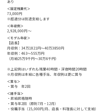
あり
＜固定残業代＞
73,000円
※超過分は別途支給します
＜年収例＞
2,928,000円 〜
＜モデル年収＞
【店長】
月収例：34万1821円～40万3850円
年収例：463～555万円
（月給25万9千円～30万6千円）
※上記例はいずれも残業40時間・深夜時間20時間
※月収例は本給に各種手当、年収例は更に賞与
＜賞与＞
・賞与 年2回
＜諸手当＞
・昇給昇格随時
・賞与年2回（原則7月・12月）
・役職手当（15,000円/月、店長・料理長に対して支給）