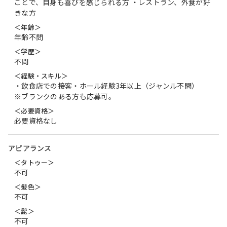
ことで、自身も喜びを感じられる方 ・レストラン、外食が好
きな方
＜年齢＞
年齢不問
＜学歴＞
不問
＜経験・スキル＞
・飲食店での接客・ホール経験3年以上（ジャンル不問）
※ブランクのある方も応募可。
＜必要資格＞
必要資格なし
アピアランス
＜タトゥー＞
不可
＜髪色＞
不可
＜髭＞
不可