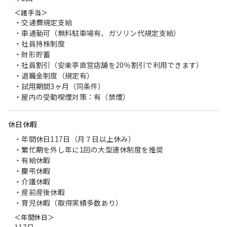
＜諸手当＞
・交通費規定支給
・車通勤可（無料駐車場有、ガソリン代規定支給）
・社員持株制度
・財形貯蓄
・社員割引（安楽亭直営店舗を20％割引で利用できます）
・退職金制度（規定有）
・試用期間3ヶ月（同条件）
・屋内の受動喫煙対策：有（禁煙）
休日休暇
・年間休日117日（月７日以上休み）
・繁忙期を外し年に1回の大型連休制度を推奨
・有給休暇
・慶弔休暇
・介護休暇
・産前産後休暇
・育児休暇（取得実績多数あり）
＜年間休日＞