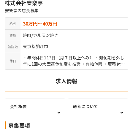
株式会社安楽亭
安楽亭の店長募集
30万円〜40万円
給与
焼肉/ホルモン焼き
業態
東京都狛江市
勤務地
・年間休日117日（月７日以上休み） ・繁忙期を外し
休日
年に1回の大型連休制度を推奨 ・有給休暇 ・慶弔休暇
・介護休暇 ・産前産後休暇 ・育児休暇（取得実績多
数あり）
求人情報
会社概要
選考について
募集要項