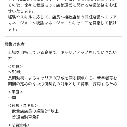
その後、徐々に裁量もって店舗運営に関わる店長業務をお任
せいたします。
経験やスキルに応じて、店長～複数店舗の兼任店長～エリア
マネージャー～統括マネージャーとキャリアを目指して頂け
ます。
募集対象者
上場を目指している企業で、キャリアアップをしていきたい
方
＜年齢＞
〜50歳
長期勤続によるキャリアの形成を図る観点から、若年者等を
期間の定めのない労働契約の対象として募集・採用するため
＜学歴＞
不問
＜経験・スキル＞
・飲食店店長の経験2年以上
・普通自動車免許
＜必要資格＞