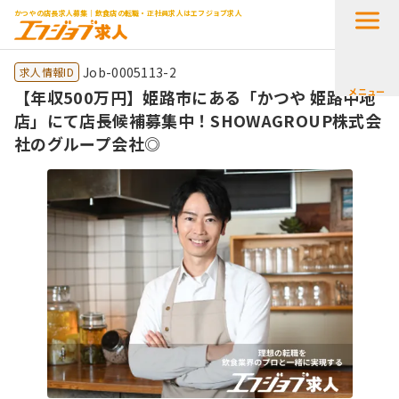
かつやの店長求人募集｜飲食店の転職・正社員求人はエフジョブ求人
Job-0005113-2
求人情報ID
メニュー
【年収500万円】姫路市にある「かつや 姫路中地
店」にて店長候補募集中！SHOWAGROUP株式会
社のグループ会社◎