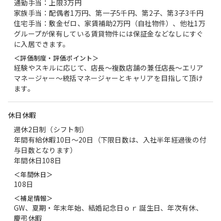
通勤手当：上限3万円
家族手当：配偶者1万円、第一子5千円、第2子、第3子3千円
住宅手当：敷金ゼロ、家賃補助2万円（自社物件）、他社1万
グループが保有している賃貸物件には保証金などなしにすぐ
に入居できます。
＜評価制度・評価ポイント＞
経験やスキルに応じて、店長～複数店舗の兼任店長～エリア
マネージャー～統括マネージャーとキャリアを目指して頂け
ます。
休日休暇
週休2日制（シフト制）
年間有給休暇10日～20日（下限日数は、入社半年経過後の付
与日数となります）
年間休日108日
＜年間休日＞
108日
＜補足情報＞
GW、夏期・年末年始、結婚記念日ｏｒ 誕生日、年次有休、
慶弔休暇