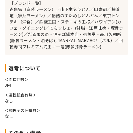
【ブランド一覧】
壱角家（家系ラーメン）／山下本気うどん／肉寿司／横浜
道（家系ラーメン）／情熱のすためしどんどん／東京トン
テキ（洋食）／鉄板王国・ステーキの王様／ハワイアン(カ
フェ・ダイニング)／てらッちょ。(背脂・江戸味噌・豚骨ラ
ーメン)／だるまのめ・油そば総本店・壱角堂・品川製麺所
(豚骨ラーメン・油そば)／MARZAC MARZAC7（バル）／回
転寿司プレミアム海王／一竜(博多豚骨ラーメン)
選考について
＜面接回数＞
2回
＜適性検査有無＞
なし
＜調理テスト有無＞
なし
その他・備考