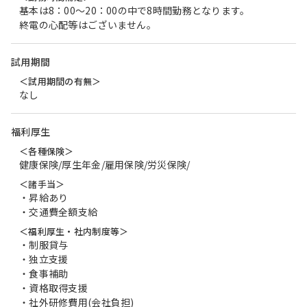
基本は8：00～20：00の中で8時間勤務となります。
終電の心配等はございません。
試用期間
＜試用期間の有無＞
なし
福利厚生
＜各種保険＞
健康保険/厚生年金/雇用保険/労災保険/
＜諸手当＞
・昇給あり
・交通費全額支給
＜福利厚生・社内制度等＞
・制服貸与
・独立支援
・食事補助
・資格取得支援
・社外研修費用(会社負担)