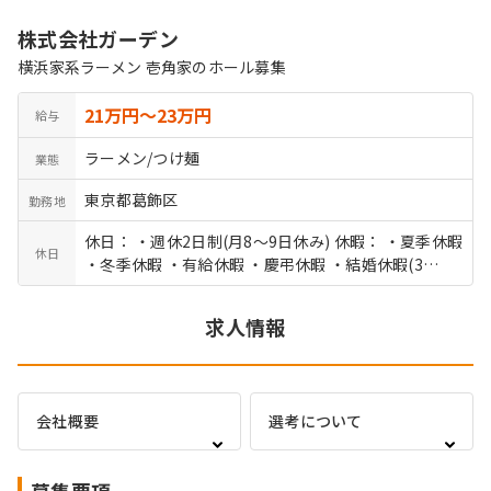
株式会社ガーデン
横浜家系ラーメン 壱角家のホール募集
21万円〜23万円
給与
ラーメン/つけ麺
業態
東京都葛飾区
勤務地
休日： ・週休2日制(月8～9日休み) 休暇： ・夏季休暇
休日
・冬季休暇 ・有給休暇 ・慶弔休暇 ・結婚休暇(3
日) など
求人情報
会社概要
選考について