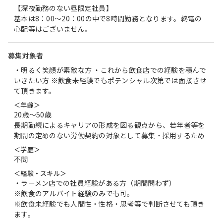
【深夜勤務のない昼限定社員】
基本は8：00～20：00の中で8時間勤務となります。終電の
心配等はございません。
募集対象者
・明るく笑顔が素敵な方 ・これから飲食店での経験を積んで
いきたい方 ※飲食未経験でもポテンシャル次第では面接させ
て頂きます。
＜年齢＞
20歳〜50歳
長期勤続によるキャリアの形成を図る観点から、若年者等を
期間の定めのない労働契約の対象として募集・採用するため
＜学歴＞
不問
＜経験・スキル＞
・ラーメン店での社員経験がある方（期間問わず）
※飲食のアルバイト経験のみでも可。
※飲食未経験でも人間性・性格・思考等で判断させても頂き
ます。