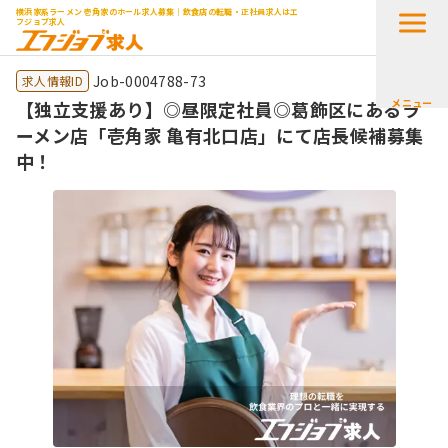
横浜家系ラーメン 壱角家のホール求人募集｜飲食店の転職・正社員求人はエ
フジョブ求人
Job-0004788-73
求人情報ID
メニュー
【独立支援あり】◎昼限定社員◎葛飾区にあるラ
ーメン店「壱角家 亀有北口店」にて店長候補募集
中！