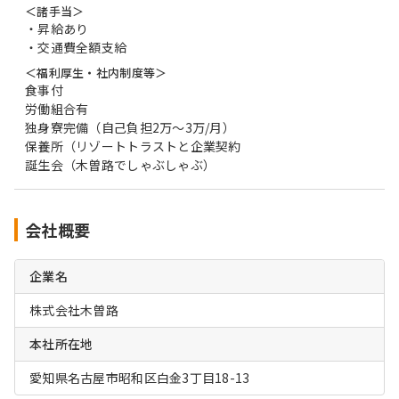
＜諸手当＞
・昇給あり
・交通費全額支給
＜福利厚生・社内制度等＞
食事付
労働組合有
独身寮完備（自己負担2万～3万/月）
保養所（リゾートトラストと企業契約
誕生会（木曽路でしゃぶしゃぶ）
会社概要
企業名
株式会社木曽路
本社所在地
愛知県名古屋市昭和区白金3丁目18-13