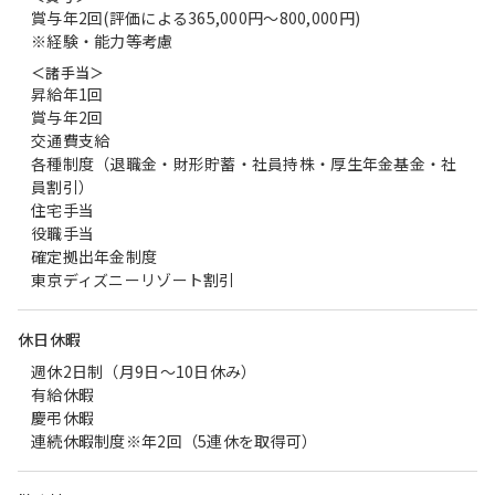
賞与年2回(評価による365,000円～800,000円)
※経験・能力等考慮
＜諸手当＞
昇給年1回
賞与年2回
交通費支給
各種制度（退職金・財形貯蓄・社員持株・厚生年金基金・社
員割引）
住宅手当
役職手当
確定拠出年金制度
東京ディズニーリゾート割引
休日休暇
週休2日制（月9日～10日休み）
有給休暇
慶弔休暇
連続休暇制度※年2回（5連休を取得可）