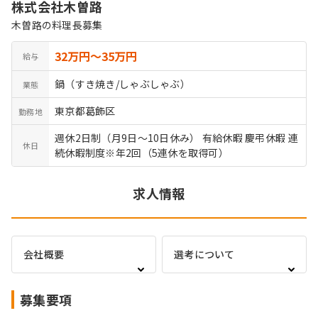
株式会社木曽路
木曽路の料理長募集
32万円〜35万円
給与
鍋（すき焼き/しゃぶしゃぶ）
業態
東京都葛飾区
勤務地
週休2日制（月9日～10日休み） 有給休暇 慶弔休暇 連
休日
続休暇制度※年2回（5連休を取得可）
求人情報
会社概要
選考について
募集要項