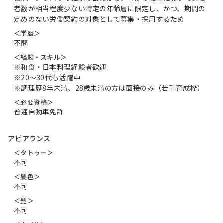
者数が相当程度少ない特定の年齢層に限定し、かつ、期間の
定めのない労働契約の対象として募集・採用するため
＜学歴＞
不問
＜経験・スキル＞
※和食・日本料理経験者歓迎
※20～30代も活躍中
※調理歴8年未満、28歳未満の方は面接のみ（若手育成枠）
＜必要資格＞
普通自動車免許
アピアランス
＜タトゥー＞
不可
＜髪色＞
不可
＜髭＞
不可