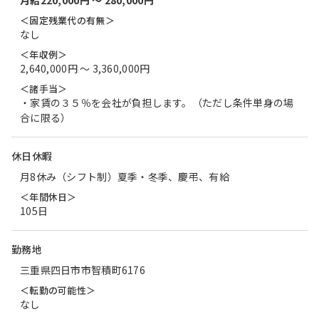
月給220,000円 〜 280,000円
＜固定残業代の有無＞
なし
＜年収例＞
2,640,000円 〜 3,360,000円
＜諸手当＞
・家賃の３５％を会社が負担します。（ただし条件単身の場
合に限る）
休日休暇
月8休み（シフト制）夏季・冬季、慶弔、有給
＜年間休日＞
105日
勤務地
三重県四日市市智積町6176
＜転勤の可能性＞
なし