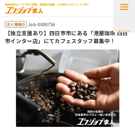
港屋珈琲のバリスタ求人募集｜飲食店の転職・正社員求人はエフジョブ求人
Job-0000756
求人情報ID
メニュー
【独立支援あり】四日市市にある「港屋珈琲 四日
市インター店」にてカフェスタッフ募集中！