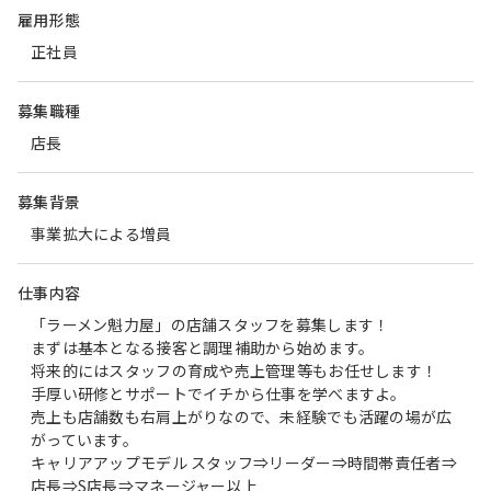
雇用形態
正社員
募集職種
店長
募集背景
事業拡大による増員
仕事内容
「ラーメン魁力屋」の店舗スタッフを募集します！
まずは基本となる接客と調理補助から始めます。
将来的にはスタッフの育成や売上管理等もお任せします！
手厚い研修とサポートでイチから仕事を学べますよ。
売上も店舗数も右肩上がりなので、未経験でも活躍の場が広
がっています。
キャリアアップモデル スタッフ⇒リーダー⇒時間帯責任者⇒
店長⇒S店長⇒マネージャー以上