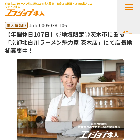
京都北白川ラーメン魁力屋の店長求人募集｜飲食店の転職・正社員求人はエ
フジョブ求人
Job-0005038-106
求人情報ID
メニュー
【年間休日107日】◎地域限定◎茨木市にある
「京都北白川ラーメン魁力屋 茨木店」にて店長候
補募集中！