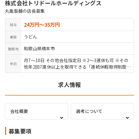
株式会社トリドールホールディングス
丸亀製麺の店長募集
24万円〜35万円
給与
うどん
業態
和歌山県橋本市
勤務地
月7～10日 その他会社指定日 ※2～3連休も可 ※その
休日
他年2回7連休以上を取得できる「連続休暇取得制度」
もあります 有給休暇 結婚休暇／5日 産前産後休暇 育
児介護休暇 リフレッシュ休暇
求人情報
会社概要
選考について
募集要項