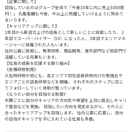
【企業に関して】
目指しているのはグループ全体で「今後10年に内に売上5000億
円！」 丸亀製麺も今後、今以上に飛躍していけるように努めて
まいります。
【キャリアアップに関して】
1年目から新店立上げの店長として新しいことに挑戦したり、 2
年目でスーパーバイザー（SV）になった人、3年目でエリアマネ
ージャーに抜擢された人もいます。
社内公募に挑戦し、教育研修、商品開発、海外部門など他部門で
活躍している先輩もいます。
【社員の成長を応援する取り組み】
《各種研修制度》
入社時研修の他にも、各エリアで初任店長研修向けの勉強会や
エリアごとの店長研修などを開催。 それぞれのステップに応じ
てフォローしていく体制が整っています。
《なりたい自分を目指せる制度》
半期ごとに自分のキャリアの方向性や希望を上司に提出しキャリ
ア面談などを実施。 目指したい方向を見定めながら、その人に
合ったキャリアアップを目指します。 社内公募に応募し、自分
の目指すキャリアを手に入れている社員も多数。