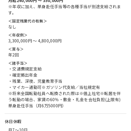
月給240,000円 〜 350,000円
※年収に加え、単身赴任手当等の各種手当が別途支給されま
す。
＜固定残業代の有無＞
なし
＜年収例＞
3,300,000円 〜 4,800,000円
＜賞与＞
年2回
＜諸手当＞
・交通費規定支給
・確定拠出年金
・残業、深夜、児童教育手当
・マイカー通勤可※ガソリン代支給／当社規定有
※将来全国転勤社員へ転換された際は※借上社宅※転居を伴
う転勤の場合、家賃の60％・敷金・礼金を会社負担(上限有)
単身赴任手当（月6万5000円）
休日休暇
月7～10日