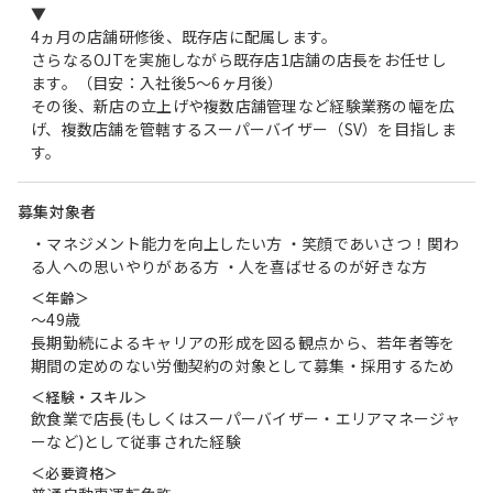
▼
4ヵ月の店舗研修後、既存店に配属します。
さらなるOJTを実施しながら既存店1店舗の店長をお任せし
ます。（目安：入社後5～6ヶ月後）
その後、新店の立上げや複数店舗管理など経験業務の幅を広
げ、複数店舗を管轄するスーパーバイザー（SV）を目指しま
す。
募集対象者
・マネジメント能力を向上したい方 ・笑顔であいさつ！関わ
る人への思いやりがある方 ・人を喜ばせるのが好きな方
＜年齢＞
〜49歳
長期勤続によるキャリアの形成を図る観点から、若年者等を
期間の定めのない労働契約の対象として募集・採用するため
＜経験・スキル＞
飲食業で店長(もしくはスーパーバイザー・エリアマネージャ
ーなど)として従事された経験
＜必要資格＞