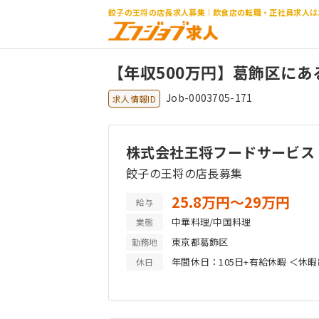
餃子の王将の店長求人募集｜飲食店の転職・正社員求人は
【年収500万円】葛飾区に
Job-0003705-171
求人情報ID
株式会社王将フードサービス
餃子の王将の店長募集
25.8万円〜29万円
給与
中華料理/中国料理
業態
東京都葛飾区
勤務地
年間休日：105日+有給休暇 ＜休暇
休日
暇（平均8日取得、有給取得率98％
※12/31は商業施設店舗以外公休 
休・介護・生理・子の看護