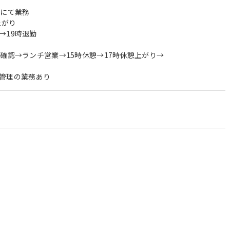
ンにて業務
上がり
→19時退勤
ル確認→ランチ営業→15時休憩→17時休憩上がり→
管理の業務あり