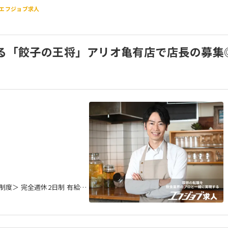
エフジョブ求人
ある「餃子の王将」アリオ亀有店で店長の募集
制度＞ 完全週休2日制 有給休
） ※連休取得可 元日公休
誕生日休暇 慶弔休暇 産休・育