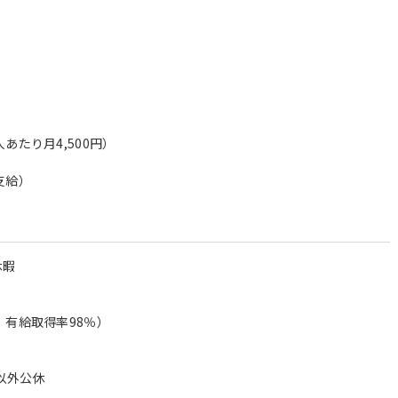
あたり月4,500円）
支給）
休暇
、有給取得率98％）
舗以外公休