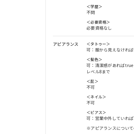
＜学歴＞
不問
＜必要資格＞
必要資格なし
アピアランス
＜タトゥー＞
可：服から見えなければt
＜髪色＞
可：清潔感があればtrue
レベル8まで
＜髭＞
不可
＜ネイル＞
不可
＜ピアス＞
可：営業中外していれば
※アピアランスについて