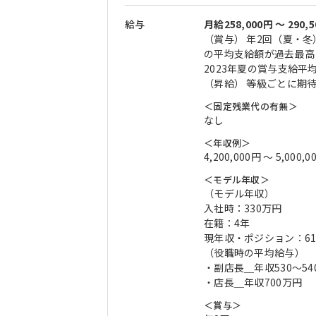
給与
月給258,000円 〜 290,
（賞与） 年2回（夏・冬
の平均支給額が過去最高
2023年夏の賞与支給平
（昇給） 等級ごとに期
＜固定残業代の有無＞
なし
＜年収例＞
4,200,000円 〜 5,000,0
＜モデル年収＞
（モデル年収）
入社時：330万円
在籍：4年
現年収・ポジション：6
（役職時の平均給与）
・副店長＿年収530～54
・店長＿年収700万円
＜賞与＞