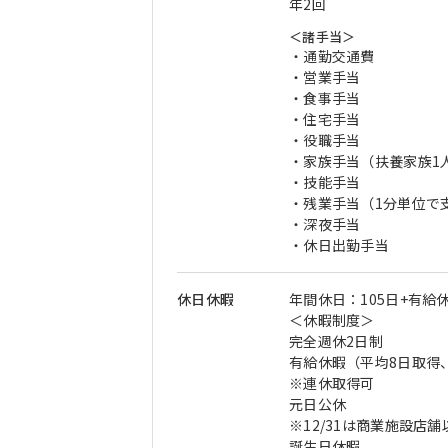
年2回
＜諸手当＞
・通勤交通費
・営業手当
・食事手当
・住宅手当
・役職手当
・家族手当（扶養家族1人
・技能手当
・残業手当（1分単位で
・深夜手当
・休日出勤手当
休日休暇
年間休日：105日+有給
＜休暇制度＞
完全週休2日制
有給休暇（平均8日取得
※連休取得可
元日公休
※12/31は商業施設店
誕生日休暇