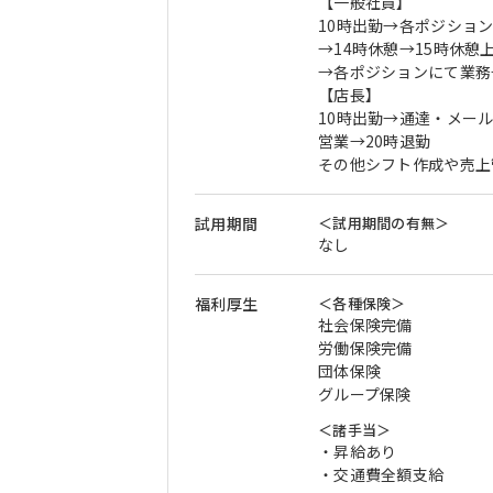
【一般社員】
10時出勤→各ポジショ
→14時休憩→15時休憩
→各ポジションにて業務
【店長】
10時出勤→通達・メー
営業→20時退勤
その他シフト作成や売上
試用期間
＜試用期間の有無＞
なし
福利厚生
＜各種保険＞
社会保険完備
労働保険完備
団体保険
グループ保険
＜諸手当＞
・昇給あり
・交通費全額支給