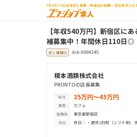
PRONTOの店長求人募集｜飲食店の転職・正社員求人は
【年収540万円】新宿区にあ
補募集中！年間休日110日◎
Job-0004245
求人情報ID
榎本酒類株式会社
PRONTOの店長募集
35万円〜45万円
給与
カフェ
業態
東京都新宿区
勤務地
休日： ・週休2日制（シフト制） 休暇： ・年末年始休
休日
休暇 ・ 産休制度 ・育児休暇制度 ・育児短時間勤務制度 ・有給
休暇(初年度10日) ・慶弔休暇