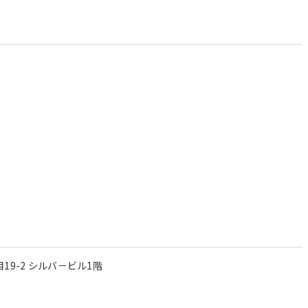
）
19-2 シルバ－ビル1階