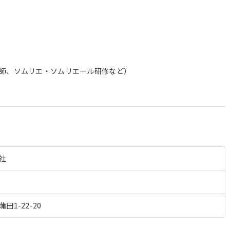
＞
師、ソムリエ・ソムリエール研修など）
社
田1-22-20