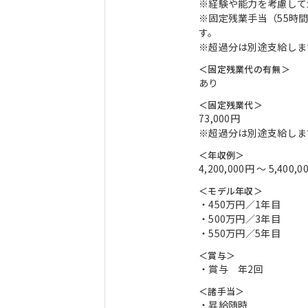
※経験や能力を考慮して
※固定残業手当（55時間
す。
※超過分は別途支給しま
＜固定残業代の有無＞
あり
＜固定残業代＞
73,000円
※超過分は別途支給しま
＜年収例＞
4,200,000円 〜 5,400,0
＜モデル年収＞
・450万円／1年目
・500万円／3年目
・550万円／5年目
＜賞与＞
・賞与 年2回
＜諸手当＞
・昇給随時