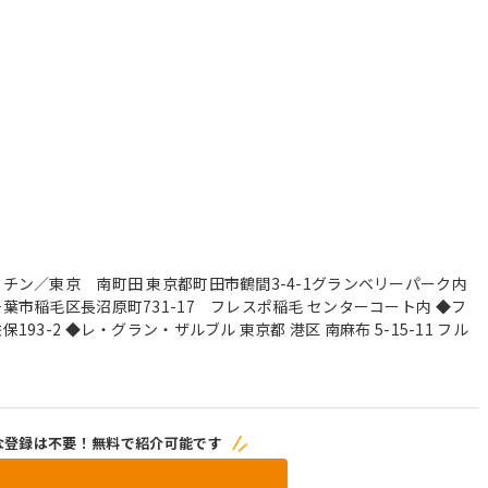
チン／東京 南町田 東京都町田市鶴間3-4-1グランベリーパーク内
市稲毛区長沼原町731-17 フレスポ稲毛 センターコート内 ◆フ
3-2 ◆レ・グラン・ザルブル 東京都 港区 南麻布 5-15-11 フル
な登録は不要！無料で紹介可能です