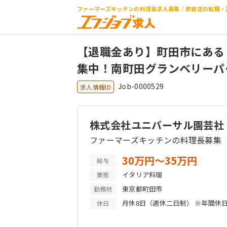
ファーマーズキッチンの料理長求人募集｜飲食店の転職・
【退職金あり】町田市にある
集中！南町田グランベリーパ
Job-0000529
求人情報ID
株式会社ユニバーサル園芸社
ファーマーズキッチンの料理長募集
30万円〜35万円
給与
イタリア料理
業態
東京都町田市
勤務地
月休8日（週休二日制） ※年間休日105日 産休育休・慶弔・有
休日
給・夏季・冬季 ※連休取得も可能