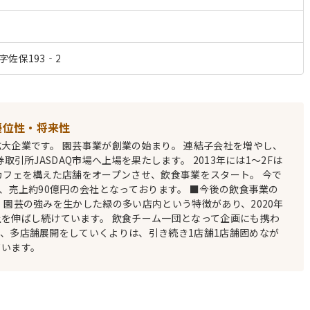
佐保193‐2
優位性・将来性
大企業です。 園芸事業が創業の始まり。 連結子会社を増やし、
券取引所JASDAQ市場へ上場を果たします。 2013年には1～2Fは
カフェを構えた店舗をオープンさせ、飲食事業をスタート。 今で
人、売上約90億円の会社となっております。 ■今後の飲食事業の
、園芸の強みを生かした緑の多い店内という特徴があり、2020年
を伸ばし続けています。 飲食チーム一団となって企画にも携わ
、多店舗展開をしていくよりは、引き続き1店舗1店舗固めなが
ています。