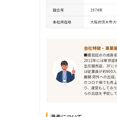
設立年
1974年
本社所在地
大阪府茨木市大字
会社特徴・事業
■園芸起点の成長拡
2012年には東京証
生花販売店、3Fに
は従業員が約900
展開 郊外への出店
のコロナ禍でも売上
り、運営もしており
らの出店を予定し
選考について