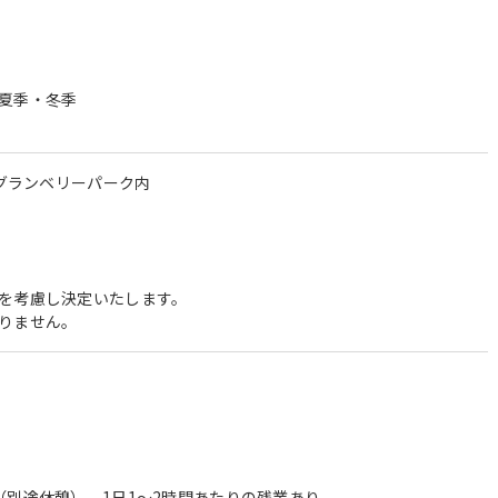
夏季・冬季
1グランベリーパーク内
を考慮し決定いたします。
りません。
（別途休憩）、1日1～2時間あたりの残業あり