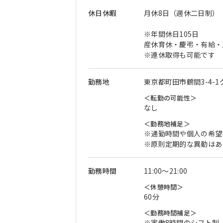
休日休暇
月休8日（週休二日制）
※年間休日105日
産休育休・慶弔・有給・
※連休取得も可能です
勤務地
東京都町田市鶴間3-4-
＜転勤の可能性＞
なし
＜勤務地補足＞
※通勤時間や個人の希望
※原則定期的な異動はあ
勤務時間
11:00〜21:00
＜休憩時間＞
60分
＜勤務時間補足＞
※実働8時間のシフト制