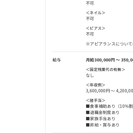
不可
＜ネイル＞
不可
＜ピアス＞
不可
※アピアランスについて
給与
月給300,000円 〜 350,
＜固定残業代の有無＞
なし
＜年収例＞
3,600,000円 〜 4,200,0
＜諸手当＞
■食事補助あり（10％
■退職金制度あり
■家族手当あり
■昇給・賞与あり