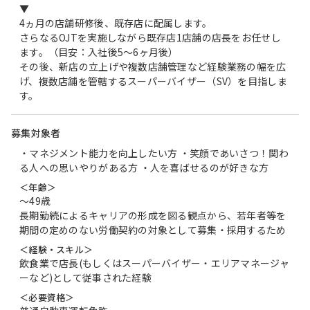
▼
4ヵ月の店舗研修後、既存店に配属します。
さらなるOJTを実施しながら既存店1店舗の店長をお任せし
ます。（目安：入社後5～6ヶ月後）
その後、新店の立上げや複数店舗管理など経験業務の幅を広
げ、複数店舗を管轄するスーパーバイザー（SV）を目指しま
す。
募集対象者
・マネジメント能力を向上したい方 ・笑顔であいさつ！関わ
る人への思いやりがある方 ・人を喜ばせるのが好きな方
＜年齢＞
〜49歳
長期勤続によるキャリアの形成を図る観点から、若年者等を
期間の定めのない労働契約の対象として募集・採用するため
＜経験・スキル＞
飲食業で店長(もしくはスーパーバイザー・エリアマネージャ
ーなど)として従事された経験
＜必要資格＞