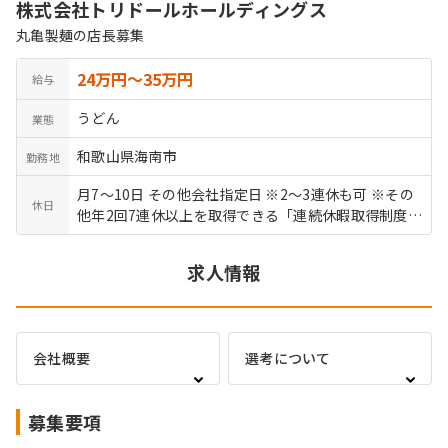
株式会社トリドールホールディングス
丸亀製麺の店長募集
24万円〜35万円
給与
うどん
業態
和歌山県海南市
勤務地
月7～10日 その他会社指定日 ※2～3連休も可 ※その
休日
他年2回7連休以上を取得できる「連続休暇取得制度」
もあります 有給休暇 結婚休暇／5日 産前産後休暇 育
児介護休暇 リフレッシュ休暇
求人情報
会社概要
選考について
募集要項