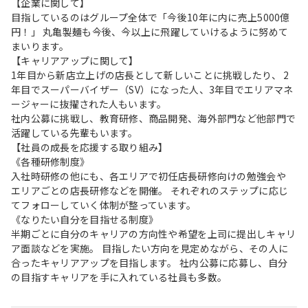
【企業に関して】
目指しているのはグループ全体で「今後10年に内に売上5000億
円！」 丸亀製麺も今後、今以上に飛躍していけるように努めて
まいります。
【キャリアアップに関して】
1年目から新店立上げの店長として新しいことに挑戦したり、 2
年目でスーパーバイザー（SV）になった人、3年目でエリアマネ
ージャーに抜擢された人もいます。
社内公募に挑戦し、教育研修、商品開発、海外部門など他部門で
活躍している先輩もいます。
【社員の成長を応援する取り組み】
《各種研修制度》
入社時研修の他にも、各エリアで初任店長研修向けの勉強会や
エリアごとの店長研修などを開催。 それぞれのステップに応じ
てフォローしていく体制が整っています。
《なりたい自分を目指せる制度》
半期ごとに自分のキャリアの方向性や希望を上司に提出しキャリ
ア面談などを実施。 目指したい方向を見定めながら、その人に
合ったキャリアアップを目指します。 社内公募に応募し、自分
の目指すキャリアを手に入れている社員も多数。