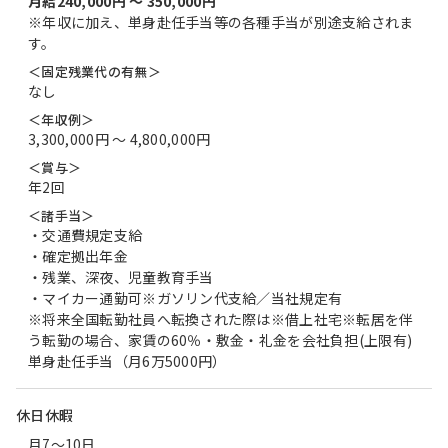
月給240,000円 〜 350,000円
※年収に加え、単身赴任手当等の各種手当が別途支給されま
す。
＜固定残業代の有無＞
なし
＜年収例＞
3,300,000円 〜 4,800,000円
＜賞与＞
年2回
＜諸手当＞
・交通費規定支給
・確定拠出年金
・残業、深夜、児童教育手当
・マイカー通勤可※ガソリン代支給／当社規定有
※将来全国転勤社員へ転換された際は※借上社宅※転居を伴
う転勤の場合、家賃の60％・敷金・礼金を会社負担(上限有)
単身赴任手当（月6万5000円）
休日休暇
月7～10日