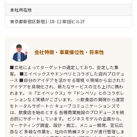
本社所在地
東京都新宿区新宿1-18-12 柳田ビル2F
会社特徴・事業優位性・将来性
■立地によってターゲットの選定しており、安定した集
客。 ■エイベックスやドンペリとコラボした店内プロデュ
ース ■自分のアイデアを活かせる環境 ※現場から出された
アイデアを具現化され、新たなサービスの立ち上げに携わ
れます。 ※『エイベックス』や『ドンペリ』とのコラボレ
ーションなど実績がございます。 ☆飲食店の開発から運営
をトータルサポート☆ キューブコミュニケーションズで
は、飲食店を始めとする 各種商業施設のプロデュースを統
合的にサポートしています。 ビジネスモデルの企画から、
マーケティング調査、設計・施工、メニュー開発、宣伝広
告など 多岐な作業を、社内の熟練スタッフが進行管理しま