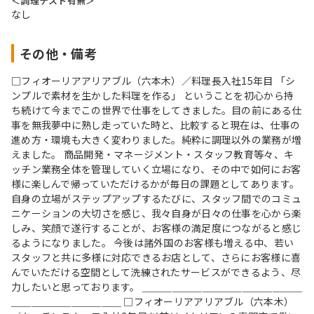
＜調理テスト有無＞
なし
その他・備考
□フィオーリアアリアブル（六本木）／料理長入社15年目 「シ
ンプルで素材を生かした料理を作る」 ということを初心から持
ち続けて今までこの世界で仕事をしてきました。目の前にある仕
事を無我夢中に熟し走っていた時と、比較すると現在は、仕事の
進め方・環境も大きく変わりました。純粋に調理以外の業務が増
えました。 商品開発・マネージメント・スタッフ教育等々、キ
ッチン業務全体を管理していく立場になり、その中で如何にお客
様に楽しんで帰っていただけるかが毎日の課題としてあります。
自身の立場がステップアップするたびに、スタッフ間でのコミュ
ニケーションの大切さを感じ、我々自身が日々の仕事を心から楽
しみ、笑顔で遂行することが、お客様の満足度につながると感じ
るようになりました。 今後は諸外国のお客様も増える中、若い
スタッフと共に多様に対応できるお店として、さらにお客様に喜
んでいただける空間として洗練されたサービスができるよう、尽
力したいと思っております。 ＿＿＿＿＿＿＿＿＿＿＿＿＿＿＿＿
＿＿＿＿＿＿＿＿＿＿＿ □フィオーリアアリアブル（六本木）