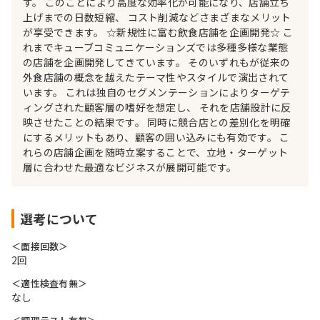
す。 このことにより高度な効率化が可能になり、店舗立ち
上げまでの日数短縮、 コスト削減などさまざまなメリット
が享受できます。 ☆新規性に富む飲食店舗を企画開発☆ こ
れまでキューブコミュニケーションズでは多種多様な業態
の店舗を企画開発してきています。 そのいずれもが従来の
外食店舗の概念を越えたテーマ性やスタイルで演出されて
います。 これは独自のセグメンテーションによりターゲテ
ィングされた顧客層の嗜好を想定し、 それを店舗設計に反
映させたことの結果です。 同時に競合店との差別化を明確
にするメリットもあり、顧客の囲い込みにも有効です。 こ
れらの店舗企画を随時立案することで、立地・ターゲット
層に合わせた最適なビジネスが展開可能です。
選考について
＜面接回数＞
2回
＜適性検査有無＞
なし