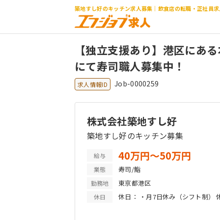
築地すし好のキッチン求人募集｜飲食店の転職・正社員求
【独立支援あり】港区にある
にて寿司職人募集中！
Job-0000259
求人情報ID
株式会社築地すし好
築地すし好のキッチン募集
40万円〜50万円
給与
寿司/鮨
業態
東京都港区
勤務地
休日： ・月7日休み（シフト制） 
休日