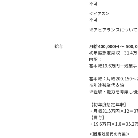
不可
＜ピアス＞
不可
※アピアランスについて
給与
月給400,000円 〜 500,
初年度想定月収：31.4万
内訳：
基本給19.6万円＋残業手
基本給：月給200,150～2
※別途残業代支給
※経験・能力を考慮し優
【初年度想定年収】
・月収31.5万円×12＝3
【賞与】
・19.6万円×1.8＝35.2
＜固定残業代の有無＞