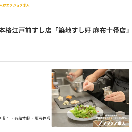
人はエフジョブ求人
本格江戸前すし店「築地すし好 麻布十番店
休暇： ・有給休暇 ・慶弔休暇