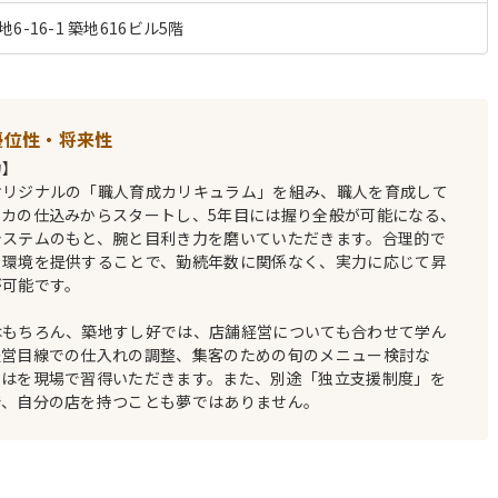
-16-1 築地616ビル5階
優位性・将来性
力】
オリジナルの「職人育成カリキュラム」を組み、職人を育成して
イカの仕込みからスタートし、5年目には握り全般が可能になる、
システムのもと、腕と目利き力を磨いていただきます。合理的で
る環境を提供することで、勤続年数に関係なく、実力に応じて昇
が可能です。
はもちろん、築地すし好では、店舗経営についても合わせて学ん
経営目線での仕入れの調整、集客のための旬のメニュー検討な
ろはを現場で習得いただきます。また、別途「独立支援制度」を
で、自分の店を持つことも夢ではありません。