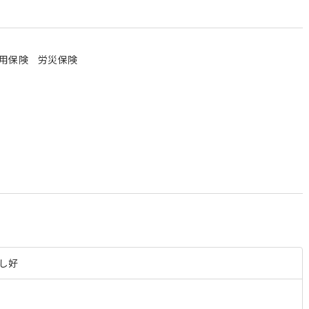
用保険 労災保険
＞
し好