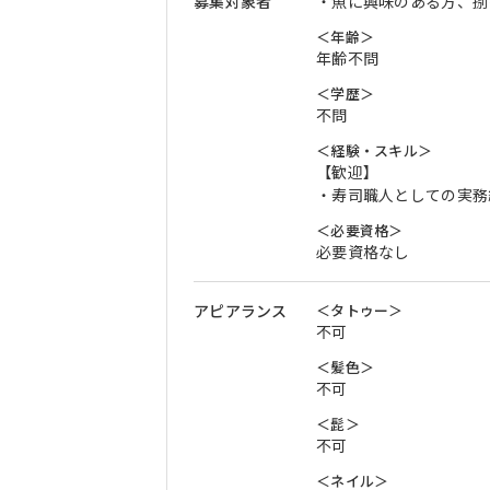
募集対象者
・魚に興味のある方、捌
＜年齢＞
年齢不問
＜学歴＞
不問
＜経験・スキル＞
【歓迎】
・寿司職人としての実務
＜必要資格＞
必要資格なし
アピアランス
＜タトゥー＞
不可
＜髪色＞
不可
＜髭＞
不可
＜ネイル＞