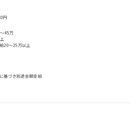
00円
～45万
以上
20～25万以上
に基づき別途全額支給
）