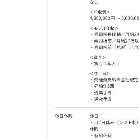
なし
＜年収例＞
4,800,000円 〜 6,000,0
＜モデル年収＞
・寿司板長候補／月給30
・寿司板前／月給27万
・寿司板前（見習）／月給
＜賞与＞
・賞与：年2回
＜諸手当＞
・交通費支給※会社規定
・昇給年1回
・残業手当
・深夜手当
休日休暇
休日：
・月7日休み（シフト制
休暇：
・有給休暇