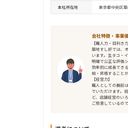
本社所在地
東京都中央区築地6
会社特徴・事業
【職人力・目利き
築地すし好では、
います。生タコ・
明確で公正な評価
効率的に成長でき
給・昇格すること
【経営力】
職人としての腕前
でいただけます。
ど、店舗経営のい
ご用意しているの